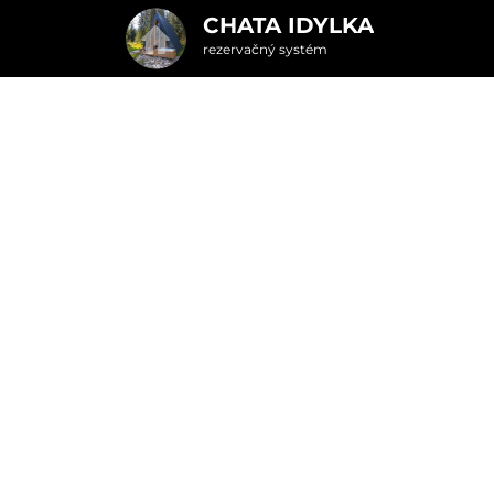
CHATA IDYLKA
rezervačný systém
2. Doplnkové služby
u
rte
Pr
Najvýhodnejšie storno podmienky